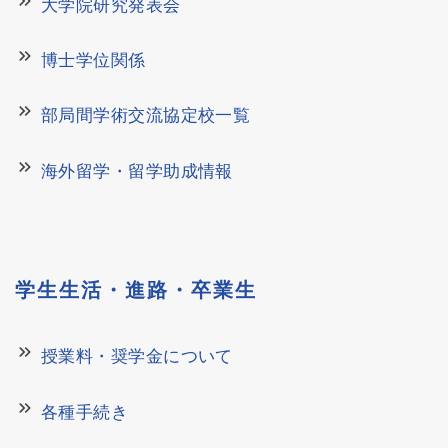
keyboard_double_arrow_right
大学院研究発表会
keyboard_double_arrow_right
博士学位関係
keyboard_double_arrow_right
部局間学術交流協定校一覧
keyboard_double_arrow_right
海外留学・留学助成情報
学生生活・進路・卒業生
keyboard_double_arrow_right
授業料・奨学金について
keyboard_double_arrow_right
各種手続き