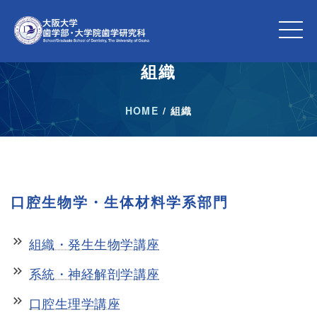
組織
HOME
/
組織
口腔生物学・生体材料学系部門
keyboard_double_arrow_right
組織・発生生物学講座
keyboard_double_arrow_right
系統・神経解剖学講座
keyboard_double_arrow_right
口腔生理学講座