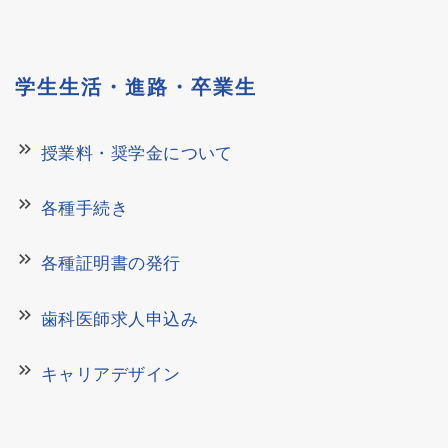
学生生活・進路・卒業生
keyboard_double_arrow_right
授業料・奨学金について
keyboard_double_arrow_right
各種手続き
keyboard_double_arrow_right
各種証明書の発行
keyboard_double_arrow_right
歯科医師求人申込み
keyboard_double_arrow_right
キャリアデザイン