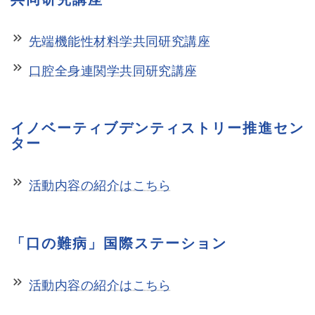
keyboard_double_arrow_right
先端機能性材料学共同研究講座
keyboard_double_arrow_right
口腔全身連関学共同研究講座
イノベーティブデンティストリー推進セン
ター
keyboard_double_arrow_right
活動内容の紹介はこちら
「口の難病」国際ステーション
keyboard_double_arrow_right
活動内容の紹介はこちら