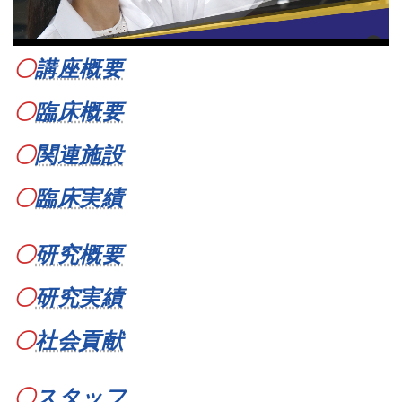
〇
講座概要
〇
臨床概要
〇
関連施設
〇
臨床実績
〇
研究概要
〇
研究実績
〇
社会貢献
〇
スタッフ