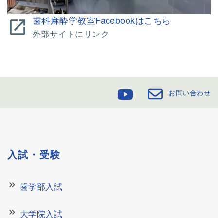
歯科麻酔学教室Facebookはこちら
open_in_new
外部サイトにリンク
お問い合わせ
入試・受験
keyboard_double_arrow_right
歯学部入試
keyboard_double_arrow_right
大学院入試