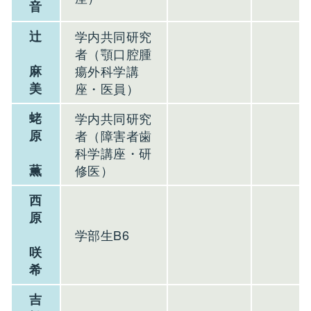
音
辻
学内共同研究
者（顎口腔腫
麻
瘍外科学講
美
座・医員）
蛯
学内共同研究
原
者（障害者歯
科学講座・研
薫
修医）
西
原
学部生B6
咲
希
吉