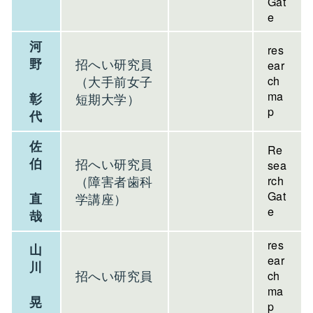
Gat
e
河
res
野
招へい研究員
ear
（大手前女子
ch
ma
彰
短期大学）
p
代
佐
Re
伯
招へい研究員
sea
（障害者歯科
rch
Gat
直
学講座）
e
哉
res
山
ear
川
招へい研究員
ch
ma
晃
p