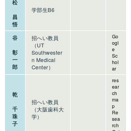
松
学部生B6
昌
悟
Go
谷
招へい教員
ogl
（UT
e
彰
Southwester
Sc
一
n Medical
hol
郎
Center）
ar
res
ear
ch
乾
ma
招へい教員
p
千
（大阪歯科大
Re
珠
学）
sea
子
rch