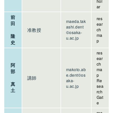
hol
ar
前
res
maeda.tak
田
ear
ashi.dent
准教授
ch
©osaka-
ma
隆
u.ac.jp
p
史
res
ear
ch
阿
makoto.ab
ma
部
e.dent©os
p
講師
aka-
Re
真
u.ac.jp
sea
土
rch
Gat
e
res