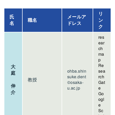
リ
氏
メールア
職名
ン
名
ドレス
ク
res
ear
ch
ma
p
Re
大
ohba.shin
sea
庭
suke.dent
rch
教授
©osaka-
Gat
伸
u.ac.jp
e
介
Go
ogl
e
Sc