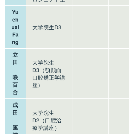
Yu
eh
uai
大学院生D3
Fa
ng
立
田
大学院生
D3（顎顔面
咲
口腔矯正学講
百
座）
合
成
田
大学院生
D2（口腔治
匡
療学講座）