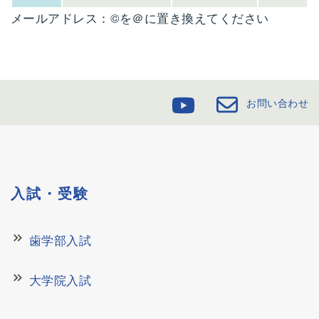
メールアドレス：©を＠に置き換えてください
お問い合わせ
入試・受験
keyboard_double_arrow_right
歯学部入試
keyboard_double_arrow_right
大学院入試