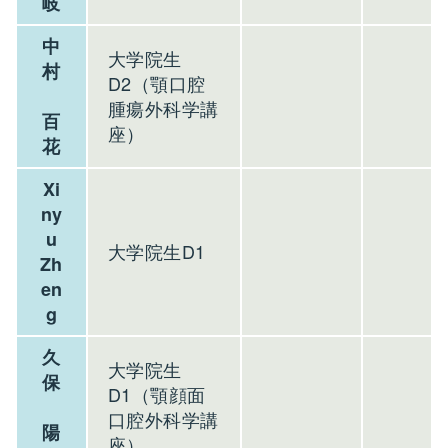
岐
中
大学院生
村
D2（顎口腔
腫瘍外科学講
百
座）
花
Xi
ny
u
大学院生D1
Zh
en
g
久
大学院生
保
D1（顎顔面
口腔外科学講
陽
座）