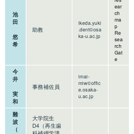
ear
ch
池
ma
田
ikeda.yuki
p
助教
.dent©osa
Re
ka-u.ac.jp
悠
sea
希
rch
Gat
e
今
imai-
井
miw©offic
事務補佐員
e.osaka-
実
u.ac.jp
和
難
大学院生
波
D4（再生歯
（
科補綴学講