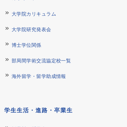
keyboard_double_arrow_right
大学院カリキュラム
keyboard_double_arrow_right
大学院研究発表会
keyboard_double_arrow_right
博士学位関係
keyboard_double_arrow_right
部局間学術交流協定校一覧
keyboard_double_arrow_right
海外留学・留学助成情報
学生生活・進路・卒業生