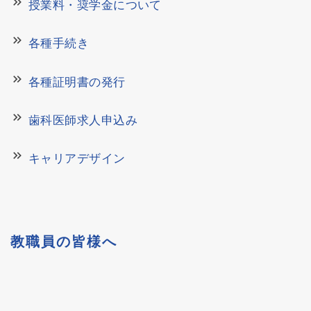
keyboard_double_arrow_right
授業料・奨学金について
keyboard_double_arrow_right
各種手続き
keyboard_double_arrow_right
各種証明書の発行
keyboard_double_arrow_right
歯科医師求人申込み
keyboard_double_arrow_right
キャリアデザイン
教職員の皆様へ