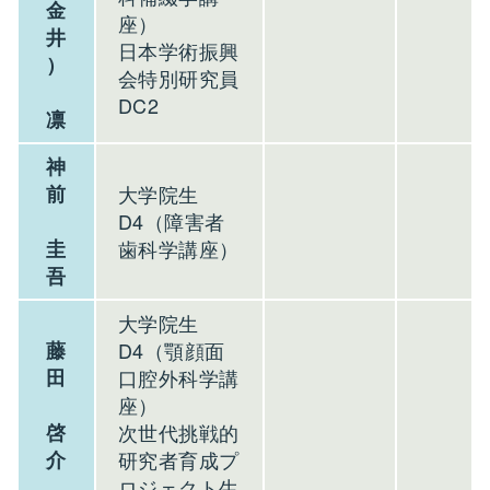
金
座）
井
日本学術振興
）
会特別研究員
DC2
凛
神
前
大学院生
D4（障害者
圭
歯科学講座）
吾
大学院生
藤
D4（顎顔面
田
口腔外科学講
座）
啓
次世代挑戦的
介
研究者育成プ
ロジェクト生