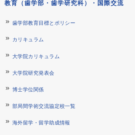
教育（歯学部・歯学研究科）・国際交流
keyboard_double_arrow_right
歯学部教育目標とポリシー
keyboard_double_arrow_right
カリキュラム
keyboard_double_arrow_right
大学院カリキュラム
keyboard_double_arrow_right
大学院研究発表会
keyboard_double_arrow_right
博士学位関係
keyboard_double_arrow_right
部局間学術交流協定校一覧
keyboard_double_arrow_right
海外留学・留学助成情報