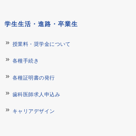
学生生活・進路・卒業生
keyboard_double_arrow_right
授業料・奨学金について
keyboard_double_arrow_right
各種手続き
keyboard_double_arrow_right
各種証明書の発行
keyboard_double_arrow_right
歯科医師求人申込み
keyboard_double_arrow_right
キャリアデザイン