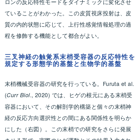
ロンの反応特性モードをダイナミックに変化させ
ていることがわかった。この皮質視床投射は、皮
質の内的状態に応じて、上行性感覚情報処理の過
程を修飾する機能として都合がよい。
三叉神経の触覚系末梢受容器の反応特性を
規定する形態学的基盤と生物学的基盤
末梢機械受容器の研究を行っている。Furuta et al.
(
., 2020) では、ヒゲの根元にある末梢受
Curr Biol
容器において、その解剖学的構築と個々の末梢神
経の反応方向選択性との間にある関係性を明らか
にした（右図）。この末梢での研究をさらに発展