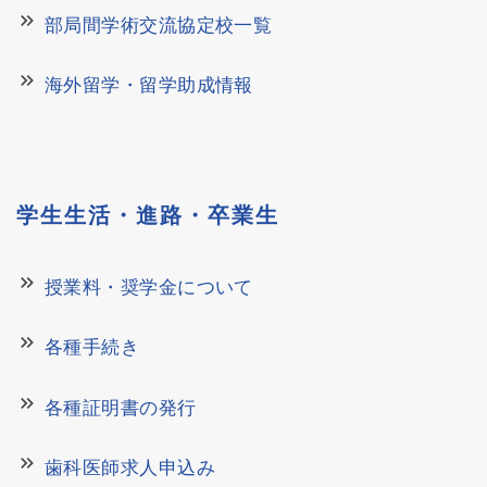
keyboard_double_arrow_right
部局間学術交流協定校一覧
keyboard_double_arrow_right
海外留学・留学助成情報
学生生活・進路・卒業生
keyboard_double_arrow_right
授業料・奨学金について
keyboard_double_arrow_right
各種手続き
keyboard_double_arrow_right
各種証明書の発行
keyboard_double_arrow_right
歯科医師求人申込み