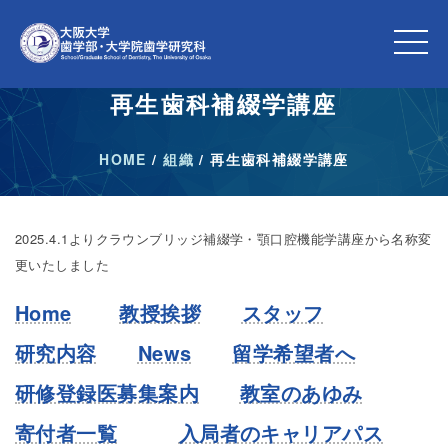
再生歯科補綴学講座
HOME
/
組織
/
再生歯科補綴学講座
2025.4.1よりクラウンブリッジ補綴学・顎口腔機能学講座から名称変
更いたしました
Home
教授挨拶
スタッフ
研究内容
News
留学希望者へ
研修登録医募集案内
教室のあゆみ
寄付者一覧
入局者のキャリアパス